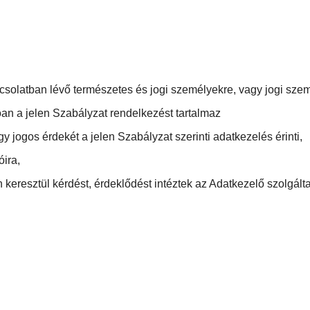
solatban lévő természetes és jogi személyekre, vagy jogi szem
óan a jelen Szabályzat rendelkezést tartalmaz
gy jogos érdekét a jelen Szabályzat szerinti adatkezelés érinti,
óira,
n keresztül kérdést, érdeklődést intéztek az Adatkezelő szolgál