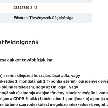
23392720-2-42
Fővárosi Törvényszék Cégbírósága
atfeldolgozók
 csak akkor továbbítjuk, ha:
 szerint kifejezett hozzájárulását adta, vagy
bekezdés 1. mondatának 1. f) pontja szerinti jogi igények é
okunk feltételezni, hogy az Ön jogai , vagy
ontjának c) alpontja alapján törvényi kötelezettségünk van 
ges a GDPR 6. cikk (1) bekezdés 1. pontjának b) alpontja s
ére történő szerződéskötést megelőző intézkedések végreh