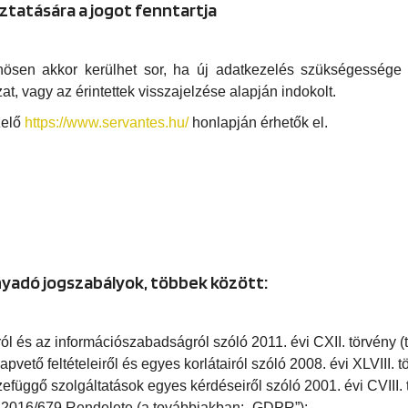
oztatására a jogot fenntartja
ösen akkor kerülhet sor, ha új adatkezelés szükségessége m
at, vagy az érintettek visszajelzése alapján indokolt.
zelő
https://www.servantes.hu/
honlapján érhetők el.
yadó jogszabályok, többek között:
l és az információszabadságról szóló 2011. évi CXII. törvény (t
ető feltételeiről és egyes korlátairól szóló 2008. évi XLVIII. tö
függő szolgáltatások egyes kérdéseiről szóló 2001. évi CVIII. t
 2016/679 Rendelete (a továbbiakban: „GDPR”);