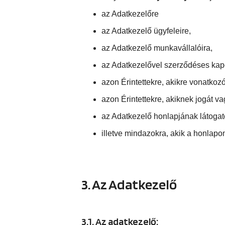
az Adatkezelőre
az Adatkezelő ügyfeleire,
az Adatkezelő munkavállalóira,
az Adatkezelővel szerződéses kapc
azon Érintettekre, akikre vonatkoz
azon Érintettekre, akiknek jogát va
az Adatkezelő honlapjának látogat
illetve mindazokra, akik a honlapo
3. Az Adatkezelő
3.1. Az adatkezelő: