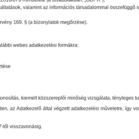
gáltatások, valamint az információs társadalommal összefüggő s
törvény 169. § (a bizonylatok megőrzése).
alábbi webes adatkezelési formákra:
ztése
onosítás, kiemelt közszereplői minőség vizsgálata, tényleges tul
den, az Adatkezelő által végzett adatkezelési műveletre, így v
-től visszavonásig.