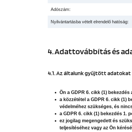
Adószám:
Nyilvántartásba vételt elrendelő hatóság:
4. Adattovábbítás és ad
4.1. Az általunk gyűjtött adatokat
Ön a GDPR 6. cikk (1) bekezdés a)
a közzététel a GDPR 6. cikk (1) 
védelméhez szükséges, és nincs 
a GDPR 6. cikk (1) bekezdés 1. p
ez jogilag megengedett és szüksé
teljesítéséhez vagy az Ön kérés