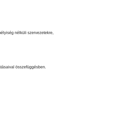
élyiség nélküli szervezetekre,
tatásaival összefüggésben.