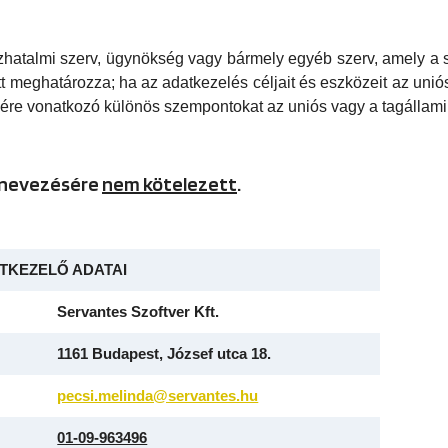
özhatalmi szerv, ügynökség vagy bármely egyéb szerv, amely a 
 meghatározza; ha az adatkezelés céljait és eszközeit az unió
sére vonatkozó különös szempontokat az uniós vagy a tagállami
inevezésére
nem kötelezett
.
TKEZELŐ ADATAI
Servantes Szoftver Kft.
1161 Budapest, József utca 18.
pecsi.melinda@servantes.hu
01-09-963496