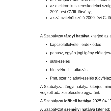
az elektronikus kereskedelmi szol
2001. évi CVIII. törvény;
a számvitelről szóló 2000. évi C. 
A Szabályzat
tárgyi hatálya
kiterjed az 
kapcsolatfelvétel, érdeklődés
panasz, egyéb jogi igény előterjes
sütikezelés
hírlevélre feliratkozás
Pmt. szerinti adatkezelés (ügyfélaz
A Szabályzat tárgyi hatálya kiterjed min
végzett adatkezelésekre egyaránt.
A Szabályzat
időbeli hatálya
2025.04.17
A Szabályzat
személyi hatálya
kiterjed: