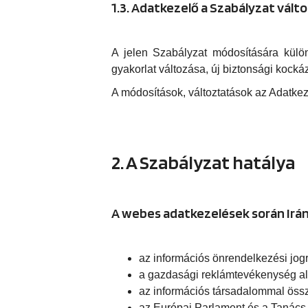
1.3. Adatkezelő a Szabályzat vált
A jelen Szabályzat módosítására külön
gyakorlat változása, új biztonsági kockáz
A módosítások, változtatások az Adatke
2. A Szabályzat hatálya
A webes adatkezelések során Irán
az információs önrendelkezési jogró
a gazdasági reklámtevékenység alapv
az információs társadalommal össze
az Európai Parlament és a Tanács