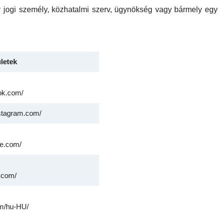
gy jogi személy, közhatalmi szerv, ügynökség vagy bármely eg
ületek
ok.com/
nstagram.com/
be.com/
n.com/
om/hu-HU/