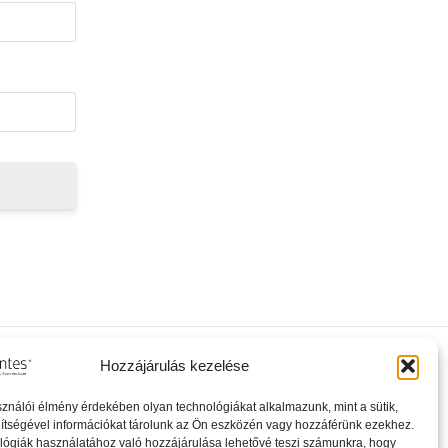
Hozzájárulás kezelése
gazgató tud erről
sználói élmény érdekében olyan technológiákat alkalmazunk, mint a sütik,
ítségével információkat tárolunk az Ön eszközén vagy hozzáférünk ezekhez.
lógiák használatához való hozzájárulása lehetővé teszi számunkra, hogy