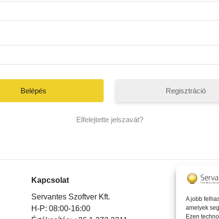
Regisztráció
Elfelejtette jelszavát?
Kapcsolat
Az i
Servantes Szoftver Kft.
A jobb felha
H-P: 08:00-16:00
amelyek seg
Ezen techno