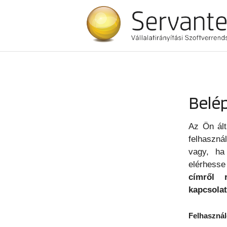
Belé
Az Ön ált
felhaszná
vagy, ha
elérhesse
címről 
kapcsolat
Felhasznál