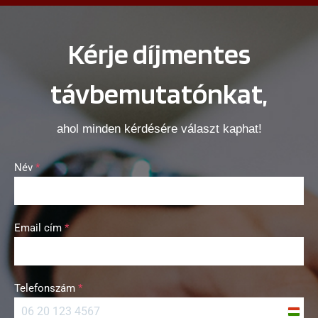
Kérje díjmentes
távbemutatónkat,
ahol minden kérdésére választ kaphat!
Név
*
Email cím
*
Telefonszám
*
H