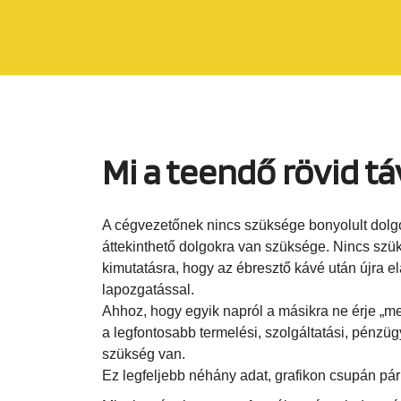
Mi a teendő rövid t
A cégvezetőnek nincs szüksége bonyolult dol
áttekinthető dolgokra van szüksége. Nincs szü
kimutatásra, hogy az ébresztő kávé után újra e
lapozgatással.
Ahhoz, hogy egyik napról a másikra ne érje „me
a legfontosabb termelési, szolgáltatási, pénzü
szükség van.
Ez legfeljebb néhány adat, grafikon csupán pár