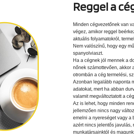
Reggel a cé
Minden cégvezetőnek van va
végez, amikor reggel beérke
aktuális folyamatokról, termel
Nem valószínű, hogy egy műk
spanyolviaszt.
Ha a cégnek jól mennek a do
nőnek számottevően, akkor a 
otrombán a cég termelési, sz
Azonban legalább naponta mé
adatokat, mert ha abban durv
valamit megváltoztatott a cég
Az is lehet, hogy minden ren
jellemzően nincs nagy válto
emelni a nyereséget vagy a b
azért nincs jelentős javulás,
munkatársainktól és magunkt