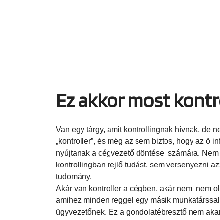
Ez akkor most kontr
Van egy tárgy, amit kontrollingnak hívnak, de
„kontroller”, és még az sem biztos, hogy az ő i
nyújtanak a cégvezető döntései számára. Nem ak
kontrollingban rejlő tudást, sem versenyezni a
tudomány.
Akár van kontroller a cégben, akár nem, nem oly
amihez minden reggel egy másik munkatárssal 
ügyvezetőnek. Ez a gondolatébresztő nem akar