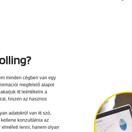
olling?
 nem minden cégben van egy
nformációi megfelelő alapot
arjuk itt leértékelni a
zzal, hiszen az hasznos
an adatokról van itt szó,
kellene konzultálnia az
 elméleti lenni, hanem olyan