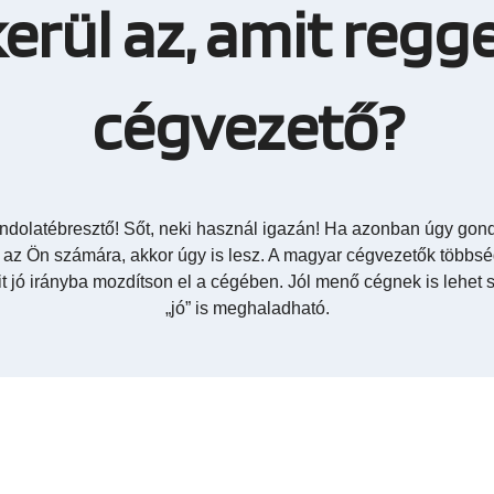
rül az, amit regg
cégvezető?
gondolatébresztő! Sőt, neki használ igazán! Ha azonban úgy gon
 az Ön számára, akkor úgy is lesz. A magyar cégvezetők többsé
it jó irányba mozdítson el a cégében. Jól menő cégnek is lehet 
„jó” is meghaladható.