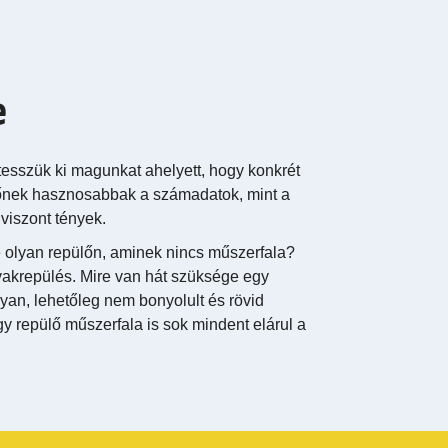
e
sszük ki magunkat ahelyett, hogy konkrét
etőnek hasznosabbak a számadatok, mint a
viszont tények.
e olyan repülőn, aminek nincs műszerfala?
vakrepülés. Mire van hát szüksége egy
lyan, lehetőleg nem bonyolult és rövid
 repülő műszerfala is sok mindent elárul a