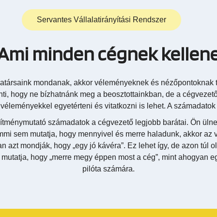
Servantes Vállalatirányítási Rendszer
Ami minden cégnek kellen
katársaink mondanak, akkor véleményeknek és nézőpontoknak te
enti, hogy ne bízhatnánk meg a beosztottainkban, de a cégvez
véleményekkel egyetérteni és vitatkozni is lehet. A számadatok 
esítménymutató számadatok a cégvezető legjobb barátai. Ön üln
mmi sem mutatja, hogy mennyivel és merre haladunk, akkor az 
azt mondják, hogy „egy jó kávéra”. Ez lehet így, de azon túl o
 mutatja, hogy „merre megy éppen most a cég”, mint ahogyan egy
pilóta számára.