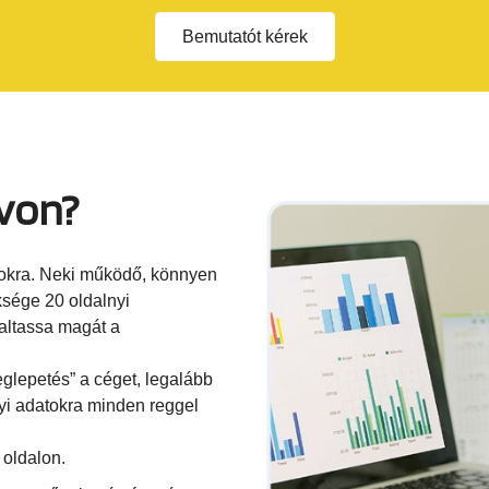
Bemutatót kérek
ávon?
gokra. Neki működő, könnyen
ksége 20 oldalnyi
laltassa magát a
glepetés” a céget, legalább
gyi adatokra minden reggel
 oldalon.