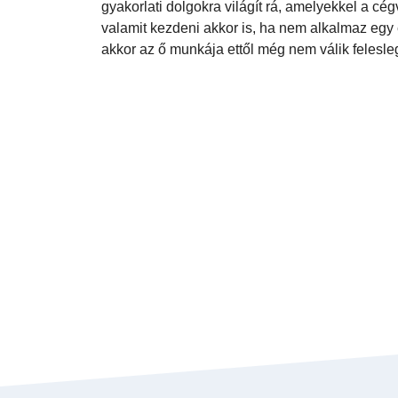
gyakorlati dolgokra világít rá, amelyekkel a cé
valamit kezdeni akkor is, ha nem alkalmaz egy
akkor az ő munkája ettől még nem válik felesle