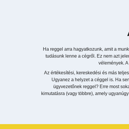
Ha reggel arra hagyatkozunk, amit a mun
tudásunk lenne a cégről. Ez nem azt jel
vélemények. A 
Az értékesítési, kereskedési és más telj
Ugyanez a helyzet a céggel is. Ha se
ügyvezetőnek reggel? Erre most sokan 
kimutatásra (vagy többre), amely ugyanúgy