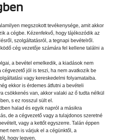
gben
lamilyen megszokott tevékenysége, amit akkor
zik a cégbe. Kézenfekvő, hogy tájékozódik az
ésről, szolgáltatásról, a tegnapi bevételről.
ödő cég vezetője számára fel kellene találni a
lgai, a bevétel emelkedik, a kiadások nem
cégvezető jól is teszi, ha nem avatkozik be
olgáltatási vagy kereskedelmi folyamataiba.
g ekkor is érdemes átfutni a bevételi
a csökkenés van, akkor valaki az ő tudta nélkül
ben, s ez rosszul sült el.
dben halad és egyik napról a másikra
zás, de a cégvezető vagy a tulajdonos szeretné
evételt, vagy a kettőt egyszerre. Talán éppen
 mert nem is várjuk el a cégünktől, a
ól, hogy legyen.