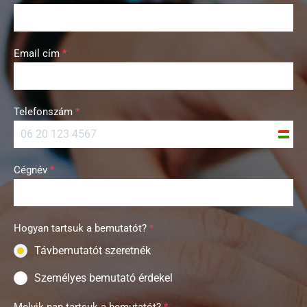
Email cím
*
Telefonszám
*
H
u
Cégnév
*
n
g
a
r
Hogyan tartsuk a bemutatót?
*
y
Távbemutatót szeretnék
+
3
Személyes bemutató érdekel
6
Melyik nap tartsuk a bemutatót?
*