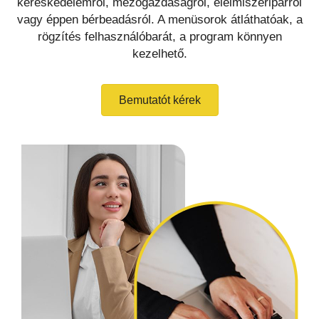
kereskedelemről, mezőgazdaságról, élelmiszeriparról
vagy éppen bérbeadásról. A menüsorok átláthatóak, a
rögzítés felhasználóbarát, a program könnyen
kezelhető.
Bemutatót kérek