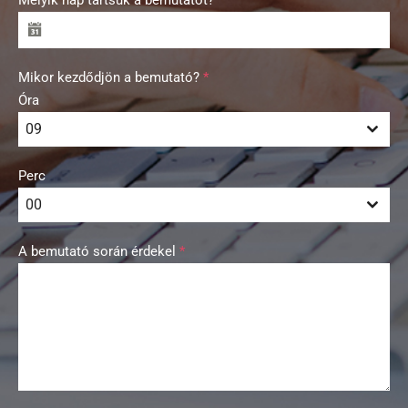
Mikor kezdődjön a bemutató?
*
Óra
09
Perc
00
A bemutató során érdekel
*