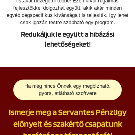
listákat nézegetni többé! Ezen kívül rugalmas
fejlesztőkkel dolgozhat együtt, akik akár minden
egyéb cégspecifikus kívánságait is teljesítik, így lehet
csak igazán testre szabható egy program.
Redukáljuk le együtt a hibázási
lehetőségeket!
Ha még nincs Önnek egy megbízható,
gyors, átlátható szoftvere
Ismerje meg a Servantes Pénzügy
előnyeit és szakértő csapatunk