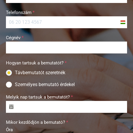
Telefonszám
*
H
u
Cégnév
*
n
g
a
r
Hogyan tartsuk a bemutatót?
*
y
Távbemutatót szeretnék
+
3
Személyes bemutató érdekel
6
Melyik nap tartsuk a bemutatót?
*
Mikor kezdődjön a bemutató?
*
Óra