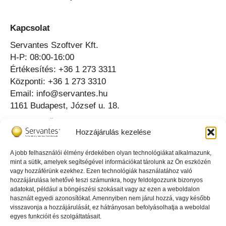
Kapcsolat
Servantes Szoftver Kft.
H-P: 08:00-16:00
Értékesítés: +36 1 273 3311
Központi: +36 1 273 3310
Email: info@servantes.hu
1161 Budapest, József u. 18.
Telefonos Ügyfélszolgálat ⟶
Hozzájárulás kezelése
Online Ügyfélszolgálat ⟶
A jobb felhasználói élmény érdekében olyan technológiákat alkalmazunk,
mint a sütik, amelyek segítségével információkat tárolunk az Ön eszközén
Az igazgató tud erről
vagy hozzáférünk ezekhez. Ezen technológiák használatához való
hozzájárulása lehetővé teszi számunkra, hogy feldolgozzunk bizonyos
adatokat, például a böngészési szokásait vagy az ezen a weboldalon
használt egyedi azonosítókat. Amennyiben nem járul hozzá, vagy később
visszavonja a hozzájárulását, ez hátrányosan befolyásolhatja a weboldal
egyes funkcióit és szolgáltatásait.