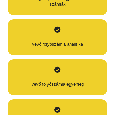
számlák
vevő folyószámla analitika
vevő folyószámla egyenleg