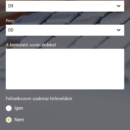
09
Perc
00
A bemutató során érdekel
*
Feliratkozom szakmai hírlevelükre
Igen
Nem