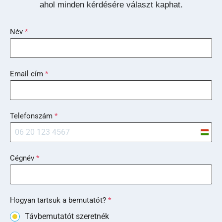
ahol minden kérdésére választ kaphat.
Név
*
Email cím
*
Telefonszám
*
H
u
Cégnév
*
n
g
a
r
Hogyan tartsuk a bemutatót?
*
y
Távbemutatót szeretnék
+