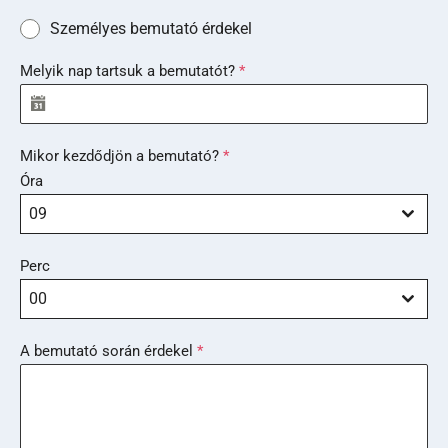
3
Személyes bemutató érdekel
6
Melyik nap tartsuk a bemutatót?
*
Mikor kezdődjön a bemutató?
*
Óra
09
Perc
00
A bemutató során érdekel
*