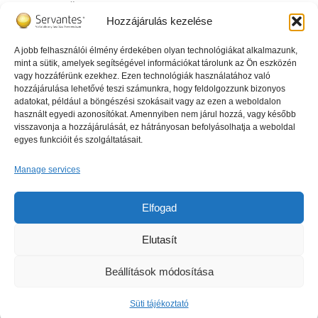
Telefonos Ügyfélszolgálat ⟶
Hozzájárulás kezelése
Online Ügyfélszolgálat ⟶
A jobb felhasználói élmény érdekében olyan technológiákat alkalmazunk,
mint a sütik, amelyek segítségével információkat tárolunk az Ön eszközén
Az igazgató tud erről
vagy hozzáférünk ezekhez. Ezen technológiák használatához való
hozzájárulása lehetővé teszi számunkra, hogy feldolgozzunk bizonyos
adatokat, például a böngészési szokásait vagy az ezen a weboldalon
használt egyedi azonosítókat. Amennyiben nem járul hozzá, vagy később
visszavonja a hozzájárulását, ez hátrányosan befolyásolhatja a weboldal
egyes funkcióit és szolgáltatásait.
Click 'I agree' to enable Youtube
Manage services
Süti tájékoztató
I agree
Elfogad
Elutasít
Beállítások módosítása
© 2026. Minden jog fenntartva - Servantes Szoftver Kft.
Süti tájékoztató