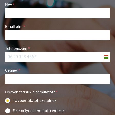
Név
*
Email cím
*
Telefonszám
*
H
u
Cégnév
*
n
g
a
r
Hogyan tartsuk a bemutatót?
*
y
Távbemutatót szeretnék
+
3
Személyes bemutató érdekel
6