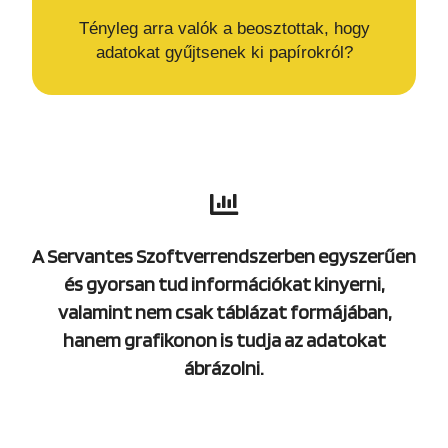
Tényleg arra valók a beosztottak, hogy
adatokat gyűjtsenek ki papírokról?
A Servantes Szoftverrendszerben egyszerűen
és gyorsan tud információkat kinyerni,
valamint nem csak táblázat formájában,
hanem grafikonon is tudja az adatokat
ábrázolni.