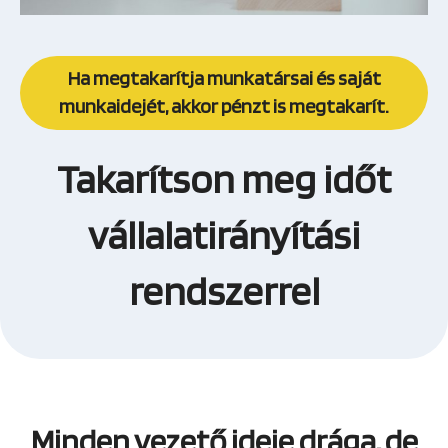
Ha megtakarítja munkatársai és saját
munkaidejét, akkor pénzt is megtakarít.
Takarítson meg időt
vállalatirányítási
rendszerrel
Minden vezető ideje drága, de