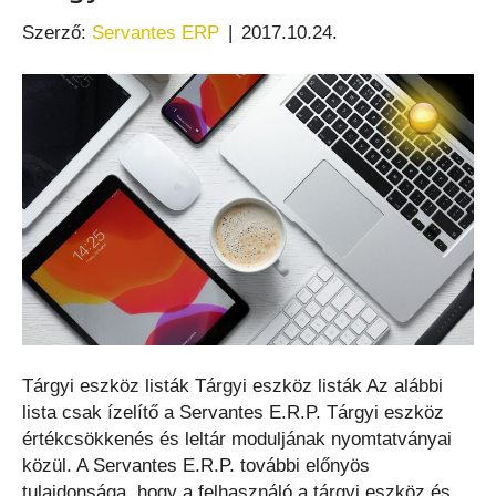
Szerző:
Servantes ERP
|
2017.10.24.
Tárgyi eszköz listák Tárgyi eszköz listák Az alábbi
lista csak ízelítő a Servantes E.R.P. Tárgyi eszköz
értékcsökkenés és leltár moduljának nyomtatványai
közül. A Servantes E.R.P. további előnyös
tulajdonsága, hogy a felhasználó a tárgyi eszköz és