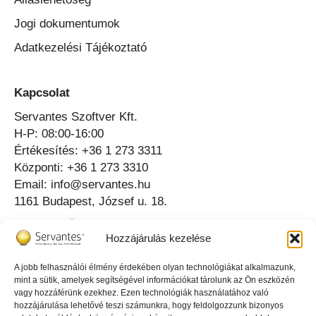
Jogi dokumentumok
Adatkezelési Tájékoztató
Kapcsolat
Servantes Szoftver Kft.
H-P: 08:00-16:00
Értékesítés: +36 1 273 3311
Központi: +36 1 273 3310
Email: info@servantes.hu
1161 Budapest, József u. 18.
Telefonos Ügyfélszolgálat ⟶
Hozzájárulás kezelése
Online Ügyfélszolgálat ⟶
A jobb felhasználói élmény érdekében olyan technológiákat alkalmazunk,
mint a sütik, amelyek segítségével információkat tárolunk az Ön eszközén
Az igazgató tud erről
vagy hozzáférünk ezekhez. Ezen technológiák használatához való
hozzájárulása lehetővé teszi számunkra, hogy feldolgozzunk bizonyos