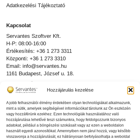
Adatkezelési Tájékoztató
Kapcsolat
Servantes Szoftver Kft.
H-P: 08:00-16:00
Értékesítés: +36 1 273 3311
Központi: +36 1 273 3310
Email: info@servantes.hu
1161 Budapest, József u. 18.
Telefonos Ügyfélszolgálat ⟶
Hozzájárulás kezelése
Online Ügyfélszolgálat ⟶
A jobb felhasználói élmény érdekében olyan technológiákat alkalmazunk,
mint a sütik, amelyek segítségével információkat tárolunk az Ön eszközén
Az igazgató tud erről
vagy hozzáférünk ezekhez. Ezen technológiák használatához való
hozzájárulása lehetővé teszi számunkra, hogy feldolgozzunk bizonyos
adatokat, például a böngészési szokásait vagy az ezen a weboldalon
használt egyedi azonosítókat. Amennyiben nem járul hozzá, vagy később
visszavonja a hozzájárulását, ez hátrányosan befolyásolhatja a weboldal