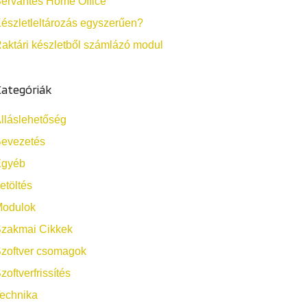
ervantes Home Office
észletleltározás egyszerűen?
aktári készletből számlázó modul
ategóriák
lláslehetőség
evezetés
Egyéb
etöltés
odulok
zakmai Cikkek
zoftver csomagok
zoftverfrissítés
echnika