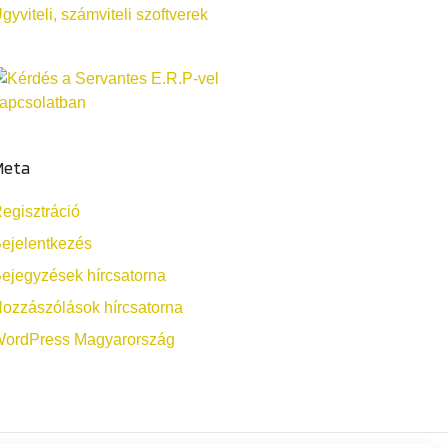
gyviteli, számviteli szoftverek
Meta
egisztráció
ejelentkezés
ejegyzések hírcsatorna
ozzászólások hírcsatorna
ordPress Magyarország