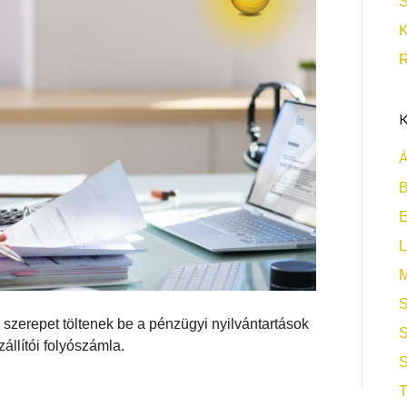
S
K
R
K
Á
B
L
M
S
szerepet töltenek be a pénzügyi nyilvántartások
S
állítói folyószámla.
S
T