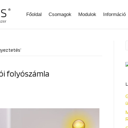
Főoldal
Csomagok
Modulok
Információ
gyeztetés’
tói folyószámla
L
G
ü
M
R