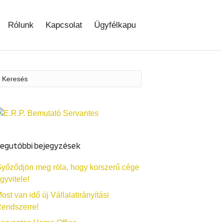
Rólunk
Kapcsolat
Ügyfélkapu
egutóbbi bejegyzések
yőződjön meg róla, hogy korszerű cége
gyvitele!
ost van idő új Vállalatirányítási
endszerre!