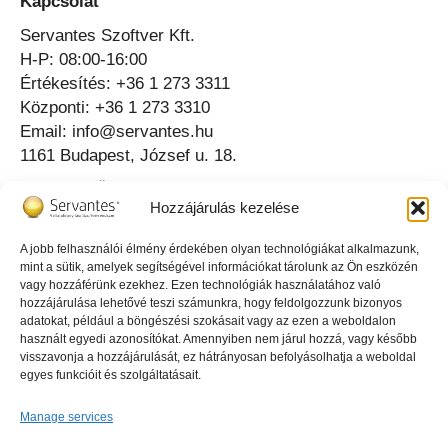
Kapcsolat
Servantes Szoftver Kft.
H-P: 08:00-16:00
Értékesítés: +36 1 273 3311
Központi: +36 1 273 3310
Email: info@servantes.hu
1161 Budapest, József u. 18.
Telefonos Ügyfélszolgálat ⟶
Hozzájárulás kezelése
Online Ügyfélszolgálat ⟶
A jobb felhasználói élmény érdekében olyan technológiákat alkalmazunk,
mint a sütik, amelyek segítségével információkat tárolunk az Ön eszközén
Az igazgató tud erről
vagy hozzáférünk ezekhez. Ezen technológiák használatához való
hozzájárulása lehetővé teszi számunkra, hogy feldolgozzunk bizonyos
adatokat, például a böngészési szokásait vagy az ezen a weboldalon
használt egyedi azonosítókat. Amennyiben nem járul hozzá, vagy később
visszavonja a hozzájárulását, ez hátrányosan befolyásolhatja a weboldal
egyes funkcióit és szolgáltatásait.
Click 'I agree' to enable Youtube
Manage services
Süti tájékoztató