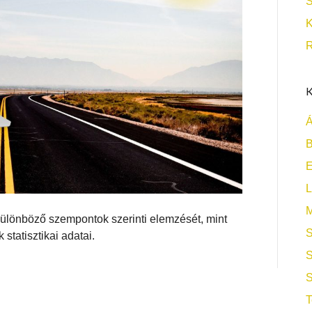
S
K
R
K
Á
B
L
M
 különböző szempontok szerinti elemzését, mint
S
statisztikai adatai.
S
S
T