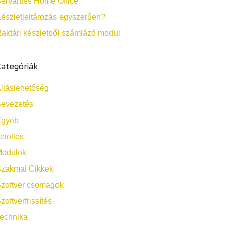
ervantes Home Office
észletleltározás egyszerűen?
aktári készletből számlázó modul
ategóriák
lláslehetőség
evezetés
Egyéb
etöltés
odulok
zakmai Cikkek
zoftver csomagok
zoftverfrissítés
echnika