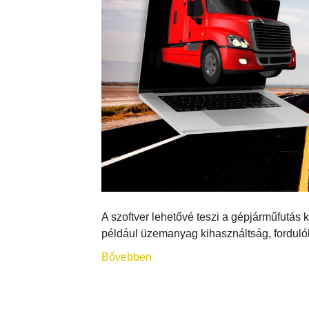
A szoftver lehetővé teszi a gépjárműfutás
például üzemanyag kihasználtság, fordulók 
Bővebben