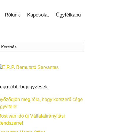
Rólunk
Kapcsolat
Ügyfélkapu
egutóbbi bejegyzések
yőződjön meg róla, hogy korszerű cége
gyvitele!
ost van idő új Vállalatirányítási
endszerre!