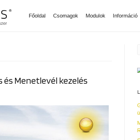
Főoldal
Csomagok
Modulok
Információ
 és Menetlevél kezelés
L
G
ü
M
R