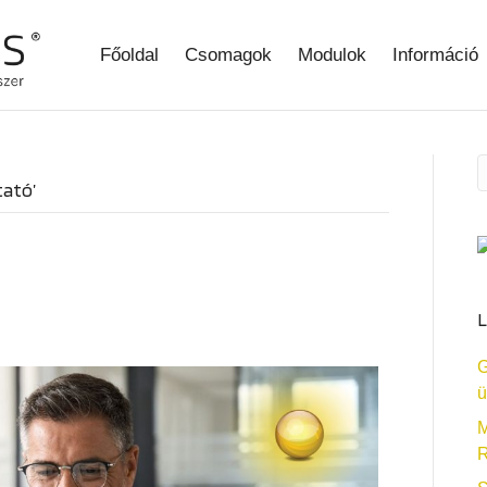
Főoldal
Csomagok
Modulok
Információ
ató’
L
G
ü
M
R