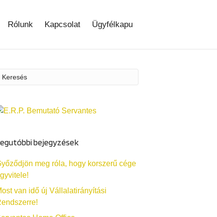
Rólunk
Kapcsolat
Ügyfélkapu
egutóbbi bejegyzések
yőződjön meg róla, hogy korszerű cége
gyvitele!
ost van idő új Vállalatirányítási
endszerre!