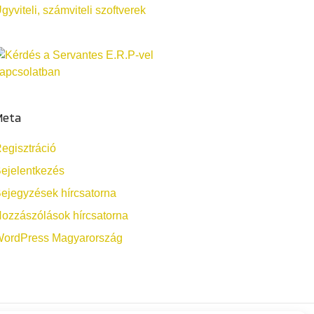
gyviteli, számviteli szoftverek
Meta
egisztráció
ejelentkezés
ejegyzések hírcsatorna
ozzászólások hírcsatorna
ordPress Magyarország