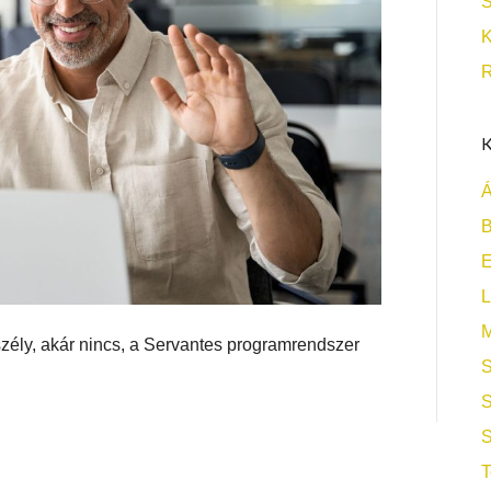
S
K
R
K
Á
B
L
M
zély, akár nincs, a Servantes programrendszer
S
S
S
T