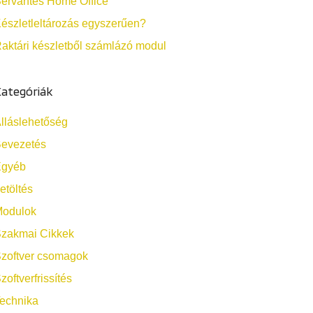
ervantes Home Office
észletleltározás egyszerűen?
aktári készletből számlázó modul
ategóriák
lláslehetőség
evezetés
Egyéb
etöltés
odulok
zakmai Cikkek
zoftver csomagok
zoftverfrissítés
echnika