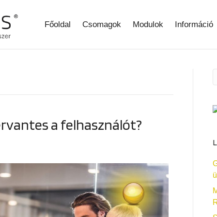
Főoldal
Csomagok
Modulok
Információ
rvantes a felhasználót?
L
G
ü
M
R