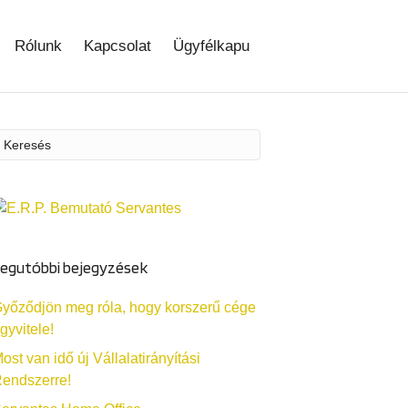
Rólunk
Kapcsolat
Ügyfélkapu
egutóbbi bejegyzések
yőződjön meg róla, hogy korszerű cége
gyvitele!
ost van idő új Vállalatirányítási
endszerre!