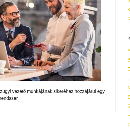
S
K
R
K
Á
B
L
M
zügyi vezető munkájának sikeréhez hozzájárul egy
S
rendszer.
S
S
T