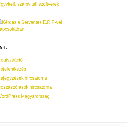
gyviteli, számviteli szoftverek
Meta
egisztráció
ejelentkezés
ejegyzések hírcsatorna
ozzászólások hírcsatorna
ordPress Magyarország