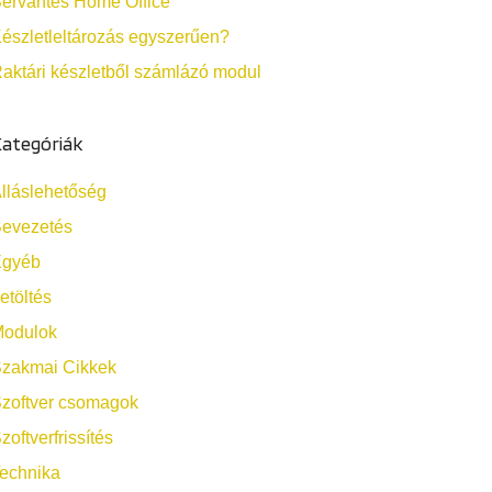
ervantes Home Office
észletleltározás egyszerűen?
aktári készletből számlázó modul
ategóriák
lláslehetőség
evezetés
Egyéb
etöltés
odulok
zakmai Cikkek
zoftver csomagok
zoftverfrissítés
echnika