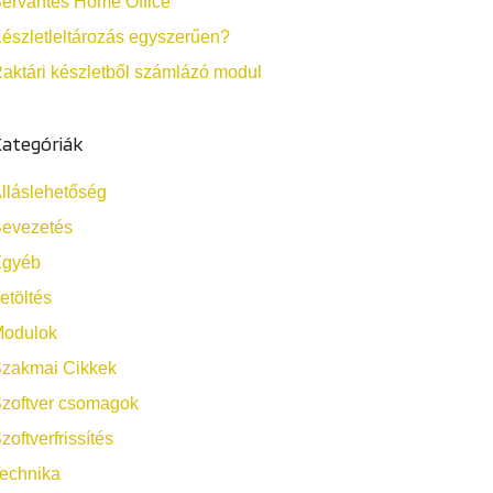
ervantes Home Office
észletleltározás egyszerűen?
aktári készletből számlázó modul
ategóriák
lláslehetőség
evezetés
Egyéb
etöltés
odulok
zakmai Cikkek
zoftver csomagok
zoftverfrissítés
echnika