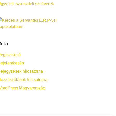
gyviteli, számviteli szoftverek
Meta
egisztráció
ejelentkezés
ejegyzések hírcsatorna
ozzászólások hírcsatorna
ordPress Magyarország