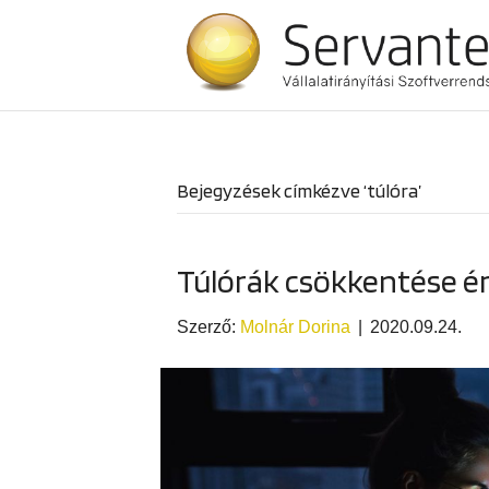
Bejegyzések címkézve ‘túlóra’
Túlórák csökkentése é
Szerző:
Molnár Dorina
|
2020.09.24.