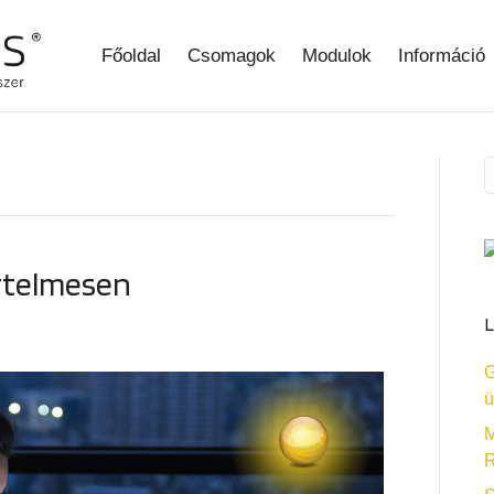
Főoldal
Csomagok
Modulok
Információ
rtelmesen
L
G
ü
M
R