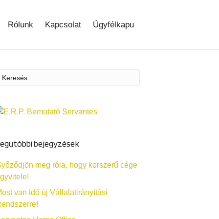
Rólunk
Kapcsolat
Ügyfélkapu
egutóbbi bejegyzések
yőződjön meg róla, hogy korszerű cége
gyvitele!
ost van idő új Vállalatirányítási
endszerre!