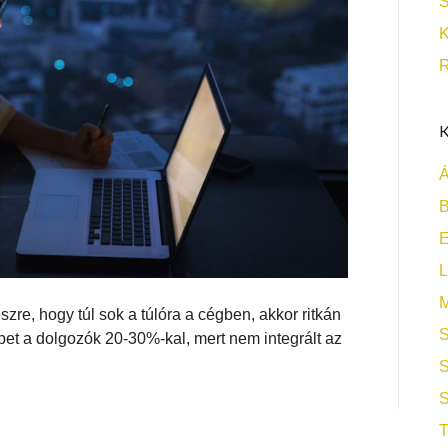
S
K
R
K
Á
B
L
M
zre, hogy túl sok a túlóra a cégben, akkor ritkán
S
bet a dolgozók 20-30%-kal, mert nem integrált az
S
S
T