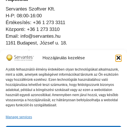
Servantes Szoftver Kft.
H-P: 08:00-16:00
Értékesítés: +36 1 273 3311
Központi: +36 1 273 3310
Email: info@servantes.hu
1161 Budapest, József u. 18.
Telefonos Ügyfélszolgálat ⟶
Hozzájárulás kezelése
Online Ügyfélszolgálat ⟶
A jobb felhasználói élmény érdekében olyan technológiákat alkalmazunk,
mint a sütik, amelyek segítségével információkat tárolunk az Ön eszközén
Az igazgató tud erről
vagy hozzáférünk ezekhez. Ezen technológiák használatához való
hozzájárulása lehetővé teszi számunkra, hogy feldolgozzunk bizonyos
adatokat, például a böngészési szokásait vagy az ezen a weboldalon
használt egyedi azonosítókat. Amennyiben nem járul hozzá, vagy később
visszavonja a hozzájárulását, ez hátrányosan befolyásolhatja a weboldal
egyes funkcióit és szolgáltatásait.
Click 'I agree' to enable Youtube
Manage services
Süti tájékoztató