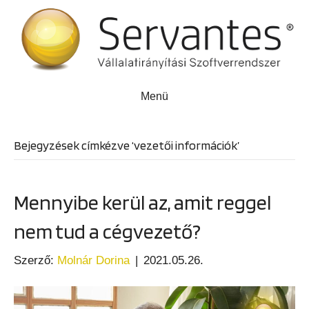
Menü
Bejegyzések címkézve ‘vezetői információk’
Mennyibe kerül az, amit reggel
nem tud a cégvezető?
Szerző:
Molnár Dorina
|
2021.05.26.